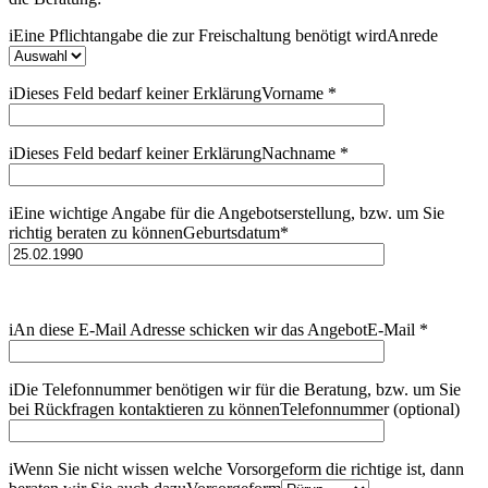
i
Eine Pflichtangabe die zur Freischaltung benötigt wird
Anrede
i
Dieses Feld bedarf keiner Erklärung
Vorname
*
i
Dieses Feld bedarf keiner Erklärung
Nachname
*
i
Eine wichtige Angabe für die Angebotserstellung, bzw. um Sie
richtig beraten zu können
Geburtsdatum
*
i
An diese E-Mail Adresse schicken wir das Angebot
E-Mail
*
i
Die Telefonnummer benötigen wir für die Beratung, bzw. um Sie
bei Rückfragen kontaktieren zu können
Telefonnummer (optional)
i
Wenn Sie nicht wissen welche Vorsorgeform die richtige ist, dann