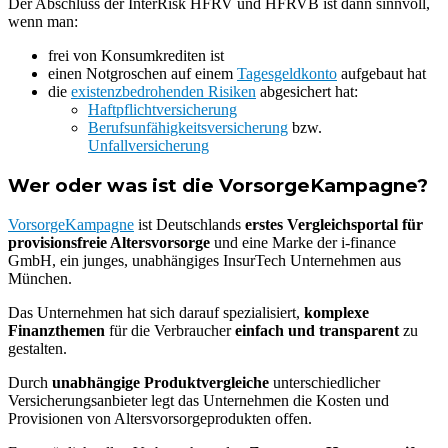
Der Abschluss der InterRisk HFRV und HFRVB ist dann sinnvoll,
wenn man:
frei von Konsumkrediten ist
einen Notgroschen auf einem
Tagesgeldkonto
aufgebaut hat
die
existenzbedrohenden Risiken
abgesichert hat:
Haftpflichtversicherung
Berufsunfähigkeitsversicherung
bzw.
Unfallversicherung
Wer oder was ist die VorsorgeKampagne?
VorsorgeKampagne
ist Deutschlands
erstes Vergleichsportal für
provisionsfreie Altersvorsorge
und eine Marke der i-finance
GmbH, ein junges, unabhängiges InsurTech Unternehmen aus
München.
Das Unternehmen hat sich darauf spezialisiert,
komplexe
Finanzthemen
für die Verbraucher
einfach und transparent
zu
gestalten.
Durch
unabhängige Produktvergleiche
unterschiedlicher
Versicherungsanbieter legt das Unternehmen die Kosten und
Provisionen von Altersvorsorgeprodukten offen.