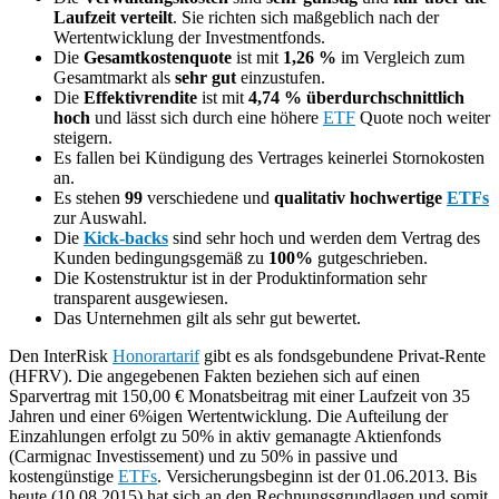
Laufzeit verteilt
. Sie richten sich maßgeblich nach der
Wertentwicklung der Investmentfonds.
Die
Gesamtkostenquote
ist mit
1,26 %
im Vergleich zum
Gesamtmarkt als
sehr gut
einzustufen.
Die
Effektivrendite
ist mit
4,74 %
überdurchschnittlich
hoch
und lässt sich durch eine höhere
ETF
Quote noch weiter
steigern.
Es fallen bei Kündigung des Vertrages keinerlei Stornokosten
an.
Es stehen
99
verschiedene und
qualitativ hochwertige
ETFs
zur Auswahl.
Die
Kick-backs
sind sehr hoch und werden dem Vertrag des
Kunden bedingungsgemäß zu
100%
gutgeschrieben.
Die Kostenstruktur ist in der Produktinformation sehr
transparent ausgewiesen.
Das Unternehmen gilt als sehr gut bewertet.
Den InterRisk
Honorartarif
gibt es als fondsgebundene Privat-Rente
(HFRV). Die angegebenen Fakten beziehen sich auf einen
Sparvertrag mit 150,00 € Monatsbeitrag mit einer Laufzeit von 35
Jahren und einer 6%igen Wertentwicklung. Die Aufteilung der
Einzahlungen erfolgt zu 50% in aktiv gemanagte Aktienfonds
(Carmignac Investissement) und zu 50% in passive und
kostengünstige
ETFs
. Versicherungsbeginn ist der 01.06.2013. Bis
heute (10.08.2015) hat sich an den Rechnungsgrundlagen und somit