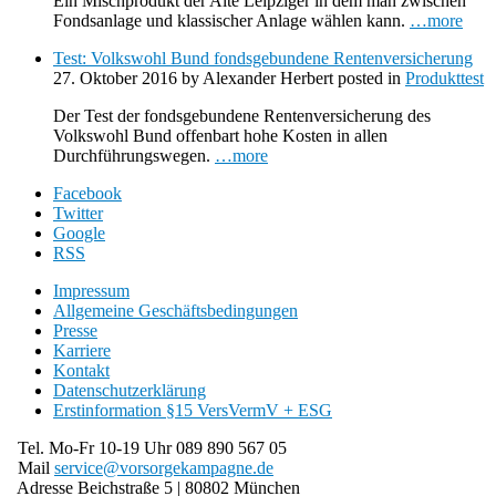
Ein Mischprodukt der Alte Leipziger in dem man zwischen
Fondsanlage und klassischer Anlage wählen kann.
…more
Test: Volkswohl Bund fondsgebundene Rentenversicherung
27. Oktober 2016
by
Alexander Herbert
posted in
Produkttest
Der Test der fondsgebundene Rentenversicherung des
Volkswohl Bund offenbart hohe Kosten in allen
Durchführungswegen.
…more
Facebook
Twitter
Google
RSS
Impressum
Allgemeine Geschäftsbedingungen
Presse
Karriere
Kontakt
Datenschutzerklärung
Erstinformation §15 VersVermV + ESG
Tel. Mo-Fr 10-19 Uhr
089 890 567 05
Mail
service@
vorsorgekampagne.de
Adresse
Beichstraße 5 | 80802 München