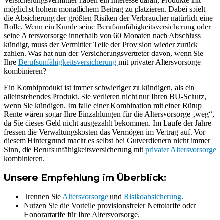
Versicherungsvermittler haben ein Interesse daran, Produkte mit
möglichst hohem monatlichem Beitrag zu platzieren. Dabei spielt
die Absicherung der größten Risiken der Verbraucher natürlich eine
Rolle. Wenn ein Kunde seine Berufsunfähigkeitsversicherung oder
seine Altersvorsorge innerhalb von 60 Monaten nach Abschluss
kündigt, muss der Vermittler Teile der Provision wieder zurück
zahlen. Was hat nun der Versicherungsvertreter davon, wenn Sie
Ihre
Berufsunfähigkeitsversicherung
mit privater Altersvorsorge
kombinieren?
Ein Kombiprodukt ist immer schwieriger zu kündigen, als ein
alleinstehendes Produkt. Sie verlieren nicht nur Ihren BU-Schutz,
wenn Sie kündigen. Im falle einer Kombination mit einer Rürup
Rente wären sogar Ihre Einzahlungen für die Altersvorsorge „weg“,
da Sie dieses Geld nicht ausgezahlt bekommen. Im Laufe der Jahre
fressen die Verwaltungskosten das Vermögen im Vertrag auf. Vor
diesem Hintergrund macht es selbst bei Gutverdienern nicht immer
Sinn, die Berufsunfähigkeitsversicherung mit
privater Altersvorsorge
kombinieren.
Unsere Empfehlung im Überblick:
Trennen Sie
Altersvorsorge
und
Risikoabsicherung
.
Nutzen Sie die Vorteile provisionsfreier Nettotarife oder
Honorartarife für Ihre Altersvorsorge.