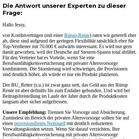
Die Antwort unserer Experten zu dieser
Frage:
Hallo Jessy,
von Kombiverträgen (mit einer
Rürup-Rente
) raten wir generell eher
ab, diese sind aufgrund der geringen Flexibilität tatsächlich eher für
Top-Verdiener mit 70.000 € aufwärts interessant. Es wird nur gern
damit geworben, weil der Deutsche auf Steuern-Sparen total abfährt.
Für den Vertreter hat es Vorteile, wenn Sie eine
Berufsunfähigkeitsversicherung mit privater Altersvorsorge
kombinieren. Die Stornierung wird schwieriger, die Provisionen
sind deutlich höher, als würde er nur ein Produkt platzieren.
Der BU_Retter (s.u.) ist zwar ganz nett, das Geld aus der Rürup
Rente ist aber definitiv bis zum Endalter gebunden. Und wird bei
Beitragsfreistellung im Laufe der Jahre durch die Produktkosten
langsam aber sicher aufgefressen.
Unsere Empfehlung:
Trennen Sie Vorsorge und Absicherung.
Zumindest im Bereich der privaten Altersvorsorge sollten Sie auf
einen
provisionsfreien Nettotarif
mit deutlich reduzierten
Verwaltungskosten setzen. Wenn Sie darauf verzichten, Ihre
Berufsunfähigkeitsversicherung mit privater Altersvorsorge