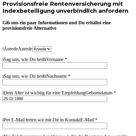
Provisionsfreie Rentenversicherung mit
Indexbeteiligung unverbindlich anfordern
Gib uns ein paar Informationen und Du erhältst eine
provisionsfreie Alternative
i
Anrede
Anrede
i
Sag uns, wie Du heißt
Vorname
*
i
Sag uns, wie Du heißt
Nachname
*
i
Dein Alter ist wichtig für eine Empfehlung
Geburtsdatum
*
i
Per E-Mail treten wir mit Dir in Kontakt
E-Mail
*